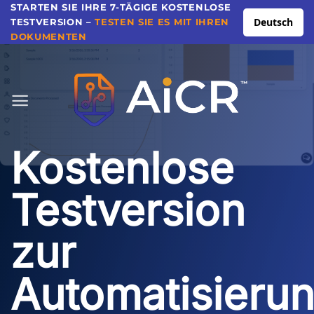
Direkt
STARTEN SIE IHRE 7-TÄGIGE KOSTENLOSE
Deutsch
TESTVERSION –
TESTEN SIE ES MIT IHREN
zum
DOKUMENTEN
Inhalt
Kostenlose
Testversion
zur
Automatisieru