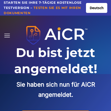
Direkt
STARTEN SIE IHRE 7-TÄGIGE KOSTENLOSE
Deutsch
TESTVERSION –
TESTEN SIE ES MIT IHREN
zum
DOKUMENTEN
Inhalt
Du bist jetzt
angemeldet!
Sie haben sich nun für AiCR
angemeldet.