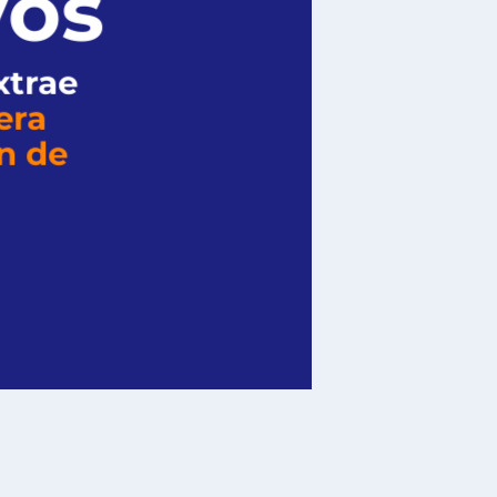
vos
xtrae
era
n de