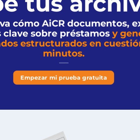
e tus archi
rva cómo AiCR documentos, e
 clave sobre préstamos
y gen
ados estructurados en cuestió
minutos.
Empezar mi prueba gratuita