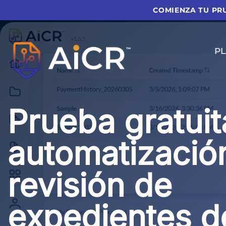
Ir
COMIENZA TU PRU
al
contenido
P
Prueba gratuit
automatización
revisión de
expedientes d