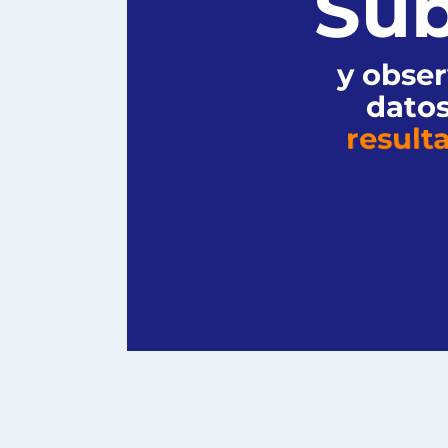
Sub
y obse
datos
result