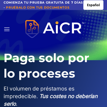
Ir
COMIENZA TU PRUEBA GRATUITA DE 7 DÍAS
Español
-
PRUÉBALO CON TUS DOCUMENTOS
al
contenido
Paga solo por
lo
proceses
El volumen de préstamos es
impredecible.
Tus costes no deberían
serlo
.