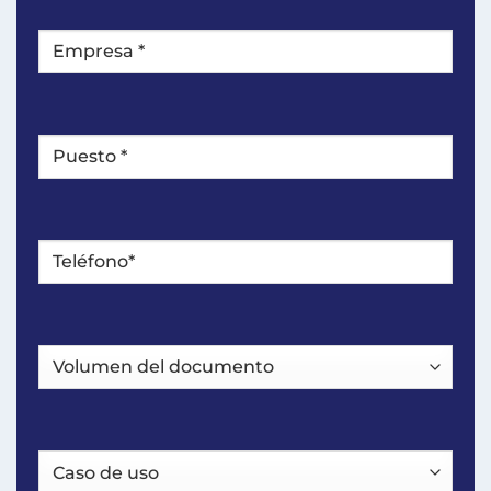
Empresa
*
Puesto
*
Teléfono*
*
Volumen
del
documento
Caso
de