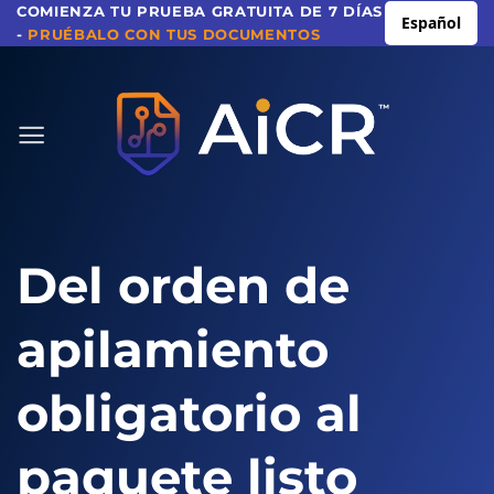
Ir
COMIENZA TU PRUEBA GRATUITA DE 7 DÍAS
Español
-
PRUÉBALO CON TUS DOCUMENTOS
al
contenido
Del orden de
apilamiento
obligatorio al
paquete listo