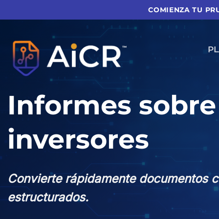
Ir
COMIENZA TU PRU
al
contenido
P
Informes sobre
inversores
Convierte rápidamente documentos co
estructurados.