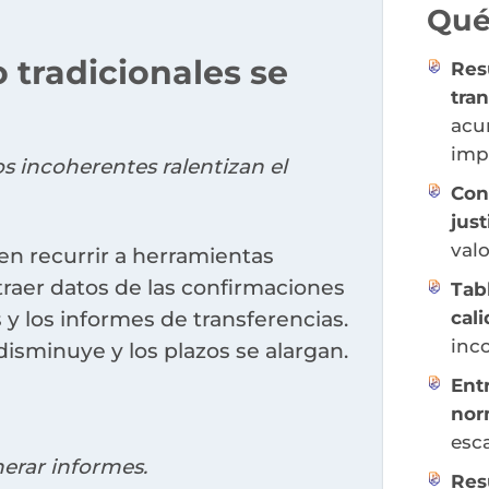
Qué
o tradicionales se
Res
tran
acu
imp
s incoherentes ralentizan el
Con
just
valo
en recurrir a herramientas
traer datos de las confirmaciones
Tab
cal
y los informes de transferencias.
inc
disminuye y los plazos se alargan.
Ent
nor
esc
nerar informes.
Res