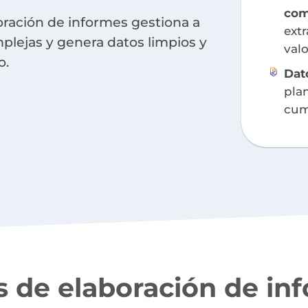
co
ración de informes gestiona a
ext
omplejas y genera datos limpios y
valo
o.
Dato
plan
cum
s de elaboración de inf