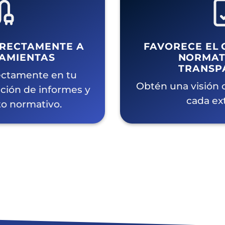
IRECTAMENTE A
FAVORECE EL 
AMIENTAS
NORMATI
TRANSP
ectamente en tu
Obtén una visión c
ción de informes y
cada ext
o normativo.