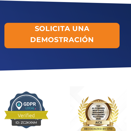
SOLICITA UNA
DEMOSTRACIÓN
ID:
ZC2KXNM