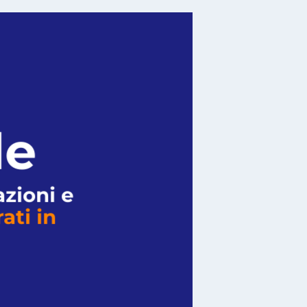
le
azioni e
ati in