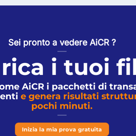
Sei pronto a vedere AiCR ?
rica i tuoi fi
come AiCR i pacchetti di trans
enti
e genera risultati struttur
pochi minuti.
Inizia la mia prova gratuita