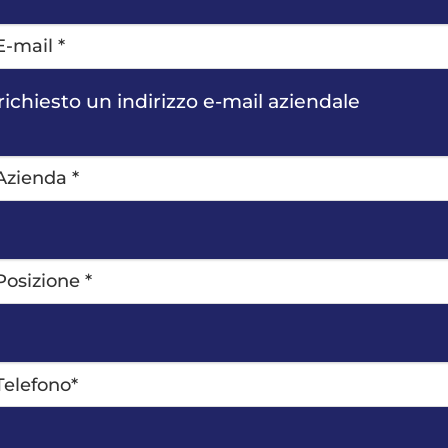
imo
ogo
il
*
richiesto un indirizzo e-mail aziendale
ienda
*
sizione
*
lefono*
*