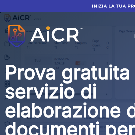
Vai
INIZIA LA TUA P
al
contenuto
Prova gratuita
servizio di
elaborazione d
documenti per