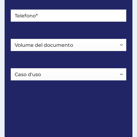
Telefono*
*
Volume
del
documento
Caso
d'uso
CAPTCHA