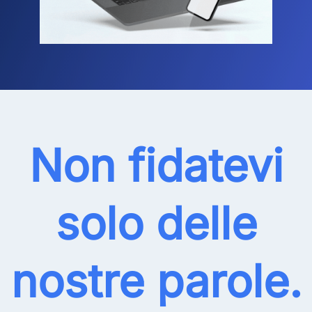
Non fidatevi
solo delle
nostre parole.