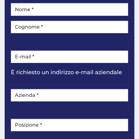
NOME
*
In
primo
luogo
Ultimo
E-
mail
*
È richiesto un indirizzo e-mail aziendale
Azienda
*
Posizione
*