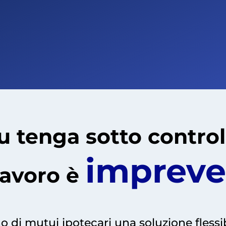
u tenga sotto controll
impreved
 lavoro è
 di mutui ipotecari una soluzione flessib