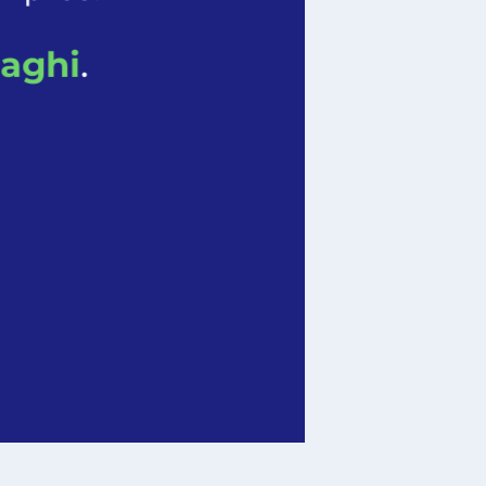
aghi
.