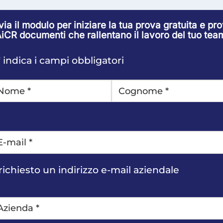
via il modulo per iniziare la tua prova gratuita e pr
iCR documenti che rallentano il lavoro del tuo tea
" indica i campi obbligatori
OME
*
Ultimo
imo
ogo
il
*
richiesto un indirizzo e-mail aziendale
ienda
*