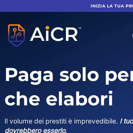
Vai
INIZIA LA TUA P
al
contenuto
Paga solo per
che
elabori
Il volume dei prestiti è imprevedibile.
I tu
dovrebbero esserlo
.