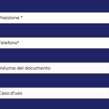
sizione
*
lefono*
*
olume
l
ocumento
so
uso