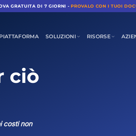
ROVA GRATUITA DI 7 GIORNI -
PROVALO CON I TUOI DO
PIATTAFORMA
SOLUZIONI
RISORSE
AZIE
 ciò
oi costi non