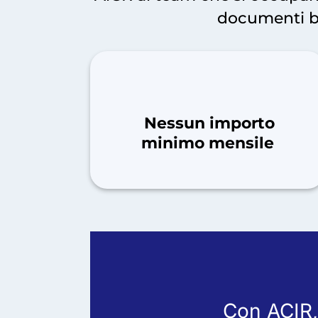
documenti ba
Nessun importo
minimo mensile
Con ACI
R