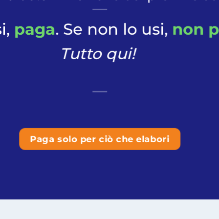
i,
paga
. Se non lo usi,
non p
Tutto qui!
Paga solo per ciò che elabori