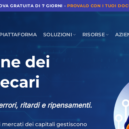
ROVA GRATUITA DI 7 GIORNI -
PROVALO CON I TUOI DO
PIATTAFORMA
SOLUZIONI
RISORSE
AZIE
ne dei
ecari
rrori, ritardi e ripensamenti.
ei mercati dei capitali gestiscono