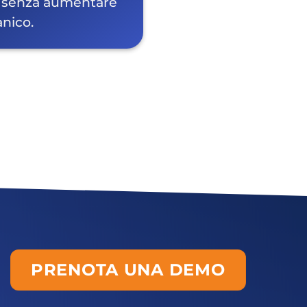
o senza aumentare
anico.
PRENOTA UNA DEMO