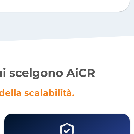
ui scelgono AiCR
lla scalabilità.