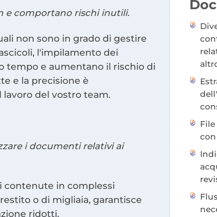
Doc
m e comportano rischi inutili.
Dive
uali non sono in grado di gestire
con
rela
ascicoli, l'impilamento dei
altr
o tempo e aumentano il rischio di
te e la precisione è
Estr
dell
 lavoro del vostro team.
cons
File
con
zare i documenti relativi ai
Ind
acqu
revi
ni contenute in complessi
Flus
restito o di migliaia, garantisce
nece
zione ridotti.