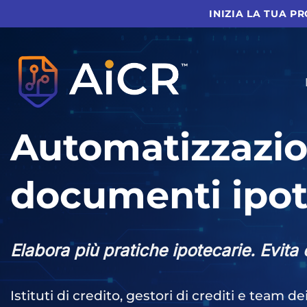
Vai
INIZIA LA TUA P
al
contenuto
Automatizzazio
documenti ipot
Elabora più pratiche ipotecarie. Evita e
Istituti di credito, gestori di crediti e team d