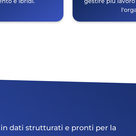
nto e ibridi.
gestire più lavor
l'org
 dati strutturati e pronti per la