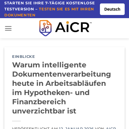
Direkt
STARTEN SIE IHRE 7-TÄGIGE KOSTENLOSE
Deutsch
TESTVERSION –
TESTEN SIE ES MIT IHREN
zum
DOKUMENTEN
Inhalt
EINBLICKE
Warum intelligente
Dokumentenverarbeitung
heute in Arbeitsabläufen
im Hypotheken- und
Finanzbereich
unverzichtbar ist
VERÖFFENTLICHT AM
12. JANUAR 2026
VON
AICR