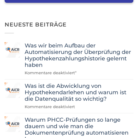
NEUESTE BEITRÄGE
Was wir beim Aufbau der
Automatisierung der Überprüfung der
Hypothekenzahlungshistorie gelernt
haben
für
Kommentare deaktiviert
“
„Was
Was ist die Abwicklung von
wir
beim
Hypothekendarlehen und warum ist
Aufbau
die Datenqualität so wichtig?
einer
für
Kommentare deaktiviert
Automatisierung
„Was
zur
Warum PHCC-Prüfungen so lange
ist
Überprüfung
die
dauern und wie man die
der
Abwicklung
Dokumentenprüfung automatisieren
Hypothekenzahlungshistorie
von