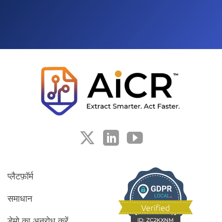
प्लैटफ़ॉर्म
समाधान
डेमो का अनुरोध करें
ID:
ZC2KXNM