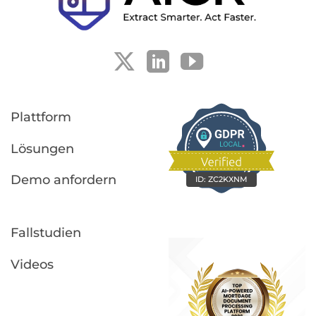
die
Dokumentenprüfung
automatisieren
kann
Plattform
Lösungen
Demo anfordern
ID:
ZC2KXNM
Fallstudien
Videos