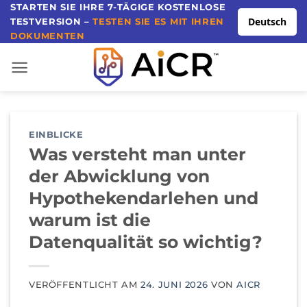
Direkt
STARTEN SIE IHRE 7-TÄGIGE KOSTENLOSE
Deutsch
TESTVERSION –
TESTEN SIE ES MIT IHREN
zum
DOKUMENTEN
Inhalt
EINBLICKE
Was versteht man unter
der Abwicklung von
Hypothekendarlehen und
warum ist die
Datenqualität so wichtig?
VERÖFFENTLICHT AM
24. JUNI 2026
VON
AICR