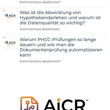
für
Kommentare deaktiviert
“
„Was
Was ist die Abwicklung von
wir
beim
Hypothekendarlehen und warum ist
Aufbau
die Datenqualität so wichtig?
einer
für
Kommentare deaktiviert
Automatisierung
„Was
zur
Warum PHCC-Prüfungen so lange
ist
Überprüfung
die
dauern und wie man die
der
Abwicklung
Dokumentenprüfung automatisieren
Hypothekenzahlungshistorie
von
kann
gelernt
Hypothekendarlehen
haben
für
Kommentare deaktiviert
“
und
„Warum
warum
PHCC-
ist
Prüfungen
die
so
Datenqualität
lange
so
dauern
wichtig?“
und
wie
man