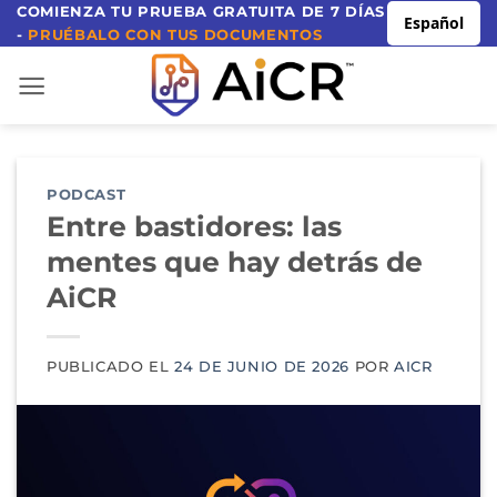
Ir
COMIENZA TU PRUEBA GRATUITA DE 7 DÍAS
Español
-
PRUÉBALO CON TUS DOCUMENTOS
al
contenido
PODCAST
Entre bastidores: las
mentes que hay detrás de
AiCR
PUBLICADO EL
24 DE JUNIO DE 2026
POR
AICR