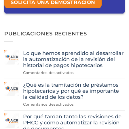
SOLICITA UNA DEMOSTRACIÓN
PUBLICACIONES RECIENTES
Lo que hemos aprendido al desarrollar
la automatización de la revisión del
historial de pagos hipotecarios
en
Comentarios desactivados
«Lo
¿Qué es la tramitación de préstamos
que
hemos
hipotecarios y por qué es importante
aprendido
la calidad de los datos?
al
en
Comentarios desactivados
desarrollar
«¿Qué
la
Por qué tardan tanto las revisiones de
es
automatización
la
PHCC y cómo automatizar la revisión
de
tramitación
de documentos