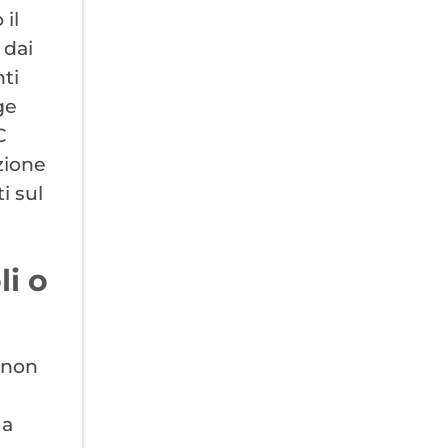
 il
 dai
nti
ge
C
zione
i sul
li o
o non
 a