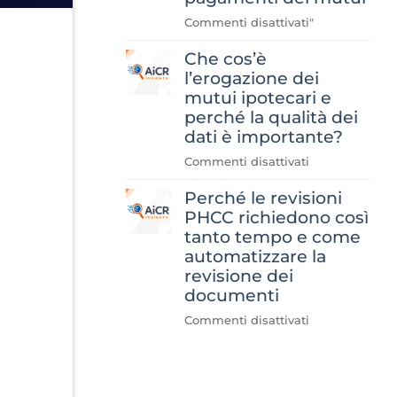
su
Commenti disattivati
"
"Cosa
Che cos’è
abbiamo
imparato
l’erogazione dei
sviluppando
mutui ipotecari e
il
perché la qualità dei
sistema
dati è importante?
di
su
Commenti disattivati
automazione
"Che
della
Perché le revisioni
cos'è
verifica
l'erogazione
PHCC richiedono così
della
di
tanto tempo e come
cronologia
mutui
dei
automatizzare la
ipotecari
pagamenti
revisione dei
e
dei
documenti
perché
mutui
su
Commenti disattivati
la
Perché
qualità
le
dei
revisioni
dati
PHCC
è