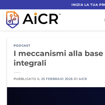
Vai
INIZIA LA TUA P
al
contenuto
PODCAST
I meccanismi alla base 
integrali
PUBBLICATO IL
25 FEBBRAIO 2026
DI
AICR