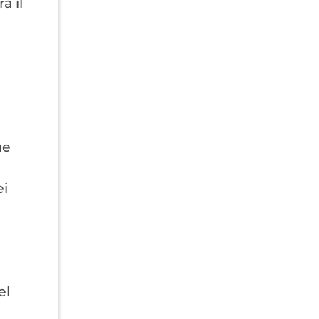
a il
ue
ei
el