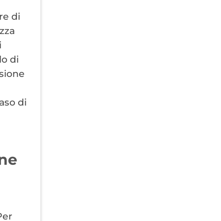
re di
izza
i
lo di
ssione
aso di
one
a
Per