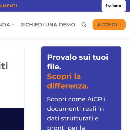
Italiano
CUMENTI
NDA
RICHIEDI UNA DEMO
ACCEDI
Provalo sui tuoi
ti
file.
Scopri la
differenza.
Scopri come AiCR i
documenti reali in
dati strutturati e
pronti per la