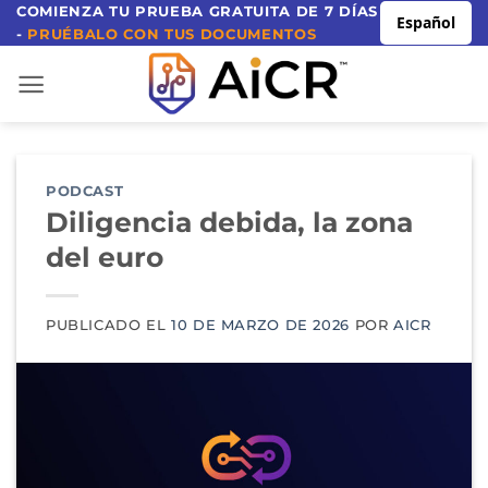
Ir
COMIENZA TU PRUEBA GRATUITA DE 7 DÍAS
Español
-
PRUÉBALO CON TUS DOCUMENTOS
al
contenido
PODCAST
Diligencia debida, la zona
del euro
PUBLICADO EL
10 DE MARZO DE 2026
POR
AICR