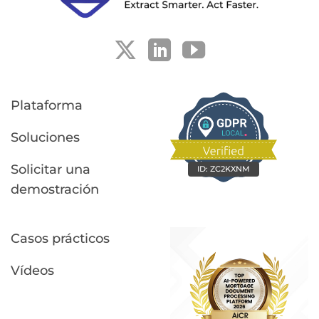
automatizar
datos?»
la
revisión
de
documentos
Plataforma
Soluciones
Solicitar una
ID:
ZC2KXNM
demostración
Casos prácticos
Vídeos