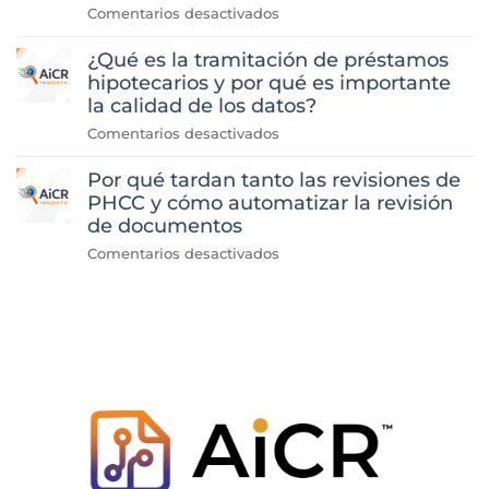
en
Comentarios desactivados
«Lo
¿Qué es la tramitación de préstamos
que
hemos
hipotecarios y por qué es importante
aprendido
la calidad de los datos?
al
en
Comentarios desactivados
desarrollar
«¿Qué
la
Por qué tardan tanto las revisiones de
es
automatización
la
PHCC y cómo automatizar la revisión
de
tramitación
de documentos
la
de
revisión
en
Comentarios desactivados
préstamos
del
Por
hipotecarios
historial
qué
y
de
las
por
pagos
revisiones
qué
hipotecarios»
de
es
PHCC
importante
tardan
la
tanto
calidad
y
de
cómo
los