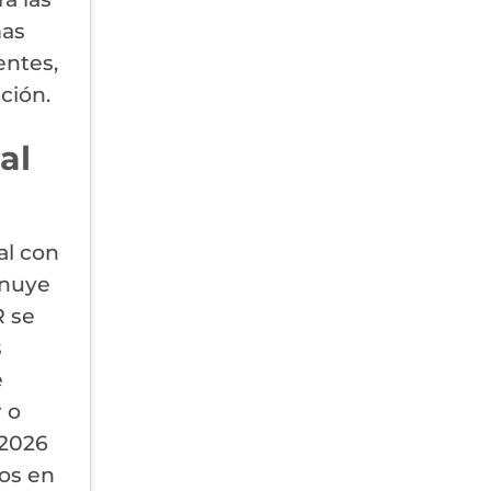
mas
entes,
ción.
al
al con
inuye
R se
s
e
 o
 2026
cos en