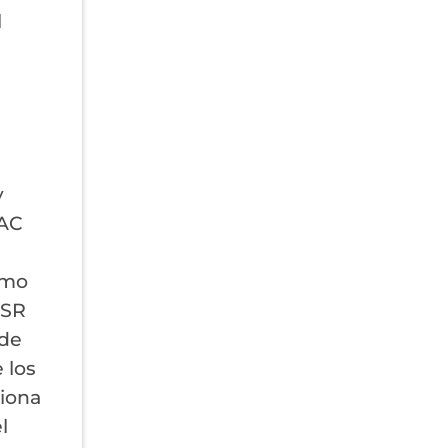
l
y
IAC
omo
MSR
 de
 los
ciona
l