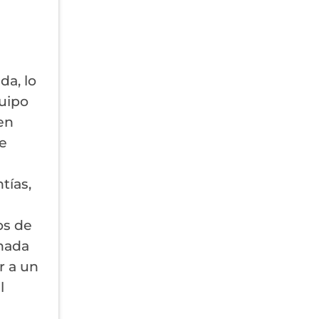
da, lo
quipo
en
e
tías,
os de
inada
r a un
l