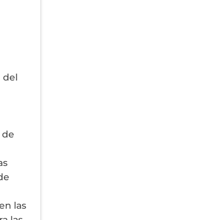
 del
 de
as
de
en las
a las