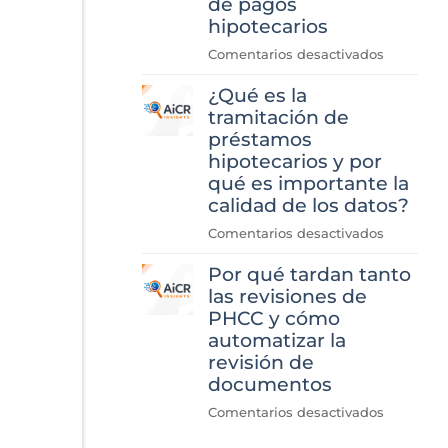
de pagos
hipotecarios
en
Comentarios desactivados
«Lo
¿Qué es la
que
hemos
tramitación de
aprendid
préstamos
al
hipotecarios y por
desarrolla
qué es importante la
la
calidad de los datos?
automati
en
Comentarios desactivados
de
«¿Qué
la
Por qué tardan tanto
es
revisión
la
las revisiones de
del
tramitaci
historial
PHCC y cómo
de
de
automatizar la
préstamo
pagos
revisión de
hipotecar
hipotecar
documentos
y
en
Comentarios desactivados
por
Por
qué