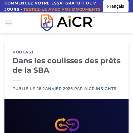
Aller
COMMENCEZ VOTRE ESSAI GRATUIT DE 7
Français
JOURS -
TESTEZ-LE AVEC VOS DOCUMENTS
au
contenu
PODCAST
Dans les coulisses des prêts
de la SBA
PUBLIÉ LE
28 JANVIER 2026
PAR
AICR INSIGHTS