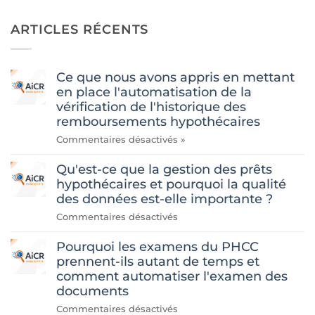
ARTICLES RÉCENTS
Ce que nous avons appris en mettant
en place l'automatisation de la
vérification de l'historique des
remboursements hypothécaires
sur
Commentaires désactivés
»
«
Qu'est-ce que la gestion des prêts
Ce
que
hypothécaires et pourquoi la qualité
nous
des données est-elle importante ?
avons
sur
Commentaires désactivés
appris
«
en
Pourquoi les examens du PHCC
Qu'est-
développant
ce
prennent-ils autant de temps et
l'automatisation
que
comment automatiser l'examen des
de
la
documents
la
gestion
vérification
sur
Commentaires désactivés
des