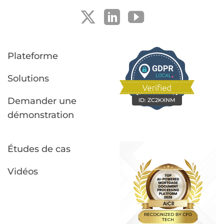
la
»
révision
des
documents
Plateforme
Solutions
Demander une
ID:
ZC2KXNM
démonstration
Études de cas
Vidéos