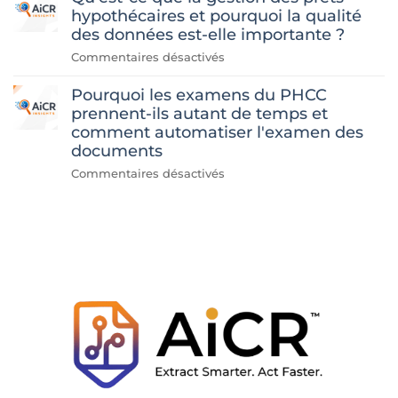
que
hypothécaires et pourquoi la qualité
nous
des données est-elle importante ?
avons
sur
Commentaires désactivés
appris
«
en
Pourquoi les examens du PHCC
Qu'est-
développant
ce
prennent-ils autant de temps et
l'automatisation
que
comment automatiser l'examen des
de
la
documents
la
gestion
vérification
sur
Commentaires désactivés
des
de
Pourquoi
prêts
l'historique
les
immobiliers
des
révisions
et
remboursements
PHCC
pourquoi
hypothécaires
prennent-
la
elles
qualité
autant
des
de
données
temps
est-
et
elle
comment
importante
automatiser
?