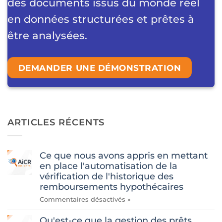
des documents issus du monde réel
en données structurées et prêtes à
être analysées.
DEMANDER UNE DÉMONSTRATION
ARTICLES RÉCENTS
Ce que nous avons appris en mettant
en place l'automatisation de la
vérification de l'historique des
remboursements hypothécaires
sur
Commentaires désactivés
»
«
Qu'est-ce que la gestion des prêts
Ce